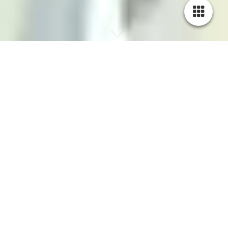
Werden Sie Teil unseres Teams! Starten Sie Ihre berufliche
Reise bei 3D innovaTech!
3D innovaTech ist spezialisiert auf Product Design &
Development und innovative Engineering Solutions. Wir
suchen ab sofort Kandidaten für Studienabschlussarbeiten
(Bachelor/Master), "Applied Research Projects"
(Forschungsprojekte) sowie themenrelevante Praktika in den
Disziplinen Wirtschaftswissenschaften und Ingenieurwesen.
INTERNATIONAL STUDENTS ARE WELCOME!
Einsatzort ist unser Firmenhauptsitz im NEW-Blauhaus in
Mönchengladbach. 3D Innova Tech UG (haftungsbeschränkt)